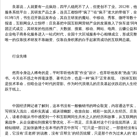
　　良基说，人就要有一点疯劲，四平八稳死不了人，但更创不了业。2012年，
服务系统平台，其研发产品之多，连员工都惊呼“疯了”!在“疯子”老大的带领下，
013年5月，书生召开新品发布会，其自主研发的魔站、中移动、秀客、微呼等数
报道，互联网业人士惊呼：庄良基把中国互联网营销产业的发展推入了快车道!同年1
团正式成立，其研发的包括推广、大数据、搜索、移动、网站、电商、云赚公益和
企业电子商务化服务进入一站式时代，全国十大区域服务中心相继成立，形成完整
唯一的仅靠技术研发不靠融资、仅靠自身积累的白手起家而成功的互联网总裁。
　　行业先锋
　　然而令身边人稀奇的是，平时常听他布置“作业”设计，也常听他发表“热血“演
书。今天在不惑之年挥毫泼墨、著书立作，也是一种“疯子”正常表现。《拆掉互
是技术革命，但暗合这个时代的背影。作为时代浪潮儿的庄良基起伏跌宕的人生经
跃于纸上。
　　中国经济网记者了解到，这本书没有一般畅销书的哗众取宠，内容通达平实，
写得深入浅出，或朴实真诚，或诙谐幽默，收放自如，精彩一如其人生经历。庄良
人，读者亦能从书中感受到一个和互联网同生共长之人的经历和故事，从互联网的
索战争，从企业建站到搜索引擎优化，不一而足。庄良基对这个行业侃侃而谈，足
精钻细研。正如张扬博士在本书的序言中所写：“它只是一部日记，一部曾经没有
是，它没有‘庄老师’的说教，没有‘庄帮主’的经历炫耀，只是那个作为过来人的‘老庄