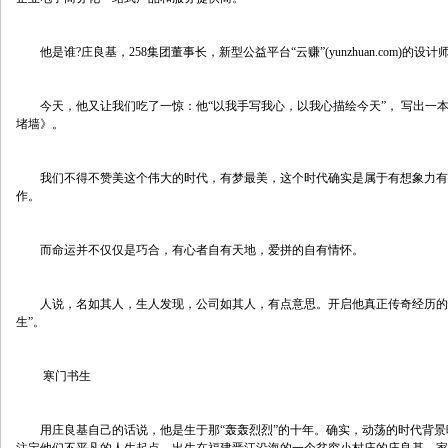
　　他是谁?庄良基，258集团董事长，新型公益平台“云赚”(yunzhuan.com)的设
　　今天，他又让我们吃了一惊：他“以我手写我心，以我心描绘今天”， 写出一
堵墙》。
　　我们不得不赞美这个伟大的时代，有梦最美，这个时代确实是属于有想象力有
作。
　　而命运并不仅仅是巧合，有心者自有天地，爱拼的自有情怀。
　　人说，名如其人，生人发现，公司如其人，有点意思。开启他真正传奇经历的恰
生”。
　　 寒门书生
　　用庄良基自己的话说，他是生于那“轰轰烈烈”的十年。确实，动荡的时代背