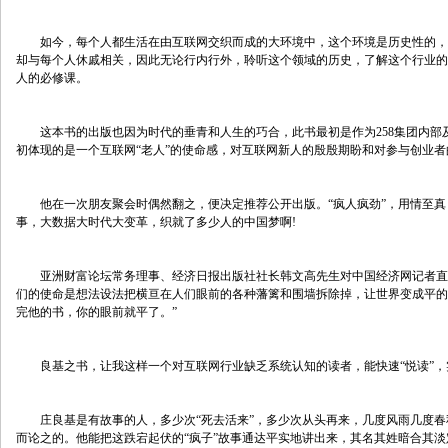
　　如今，每个人都生活在由互联网交织而成的大环境中，这个环境是历史性的，
却与每个人休戚相关，因此无论行内行外，聆听这个领域的历史，了解这个行业的
人的必修课。
　　这本书的出版也因为时代的垂青和人生的巧合，此书最初是作为258集团内部
初体现的是一个互联网“老人”的使命感，对互联网新人的殷殷期盼和对参与创业者
　　他在一次朋友聚会时偶然翻之，便决定推荐公开出版。“疯人疯劲”，用情至真
事，大数据大时代大变革，织就了多少人的中国梦啊!
　　亚洲财富论坛常务理事、经济日报出版社社长韩文高先生对中国经济网记者直
们的使命是想法设法把横亘在人们眼前的各种藩篱和围墙拆除掉，让世界变成平的
完他的书，你的眼前就平了。”
　　良基之书，让我这样一个对互联网行业缺乏系统认知的读者，能快速“悦读”
　　庄良基是有故事的人，多少次“死去活来”，多少次从头再来，几度风雨几度
而论之的。他能把这跌宕起伏的“疯子”故事通达平实地讲出来，其名其姓暗合其