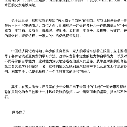
注定他们不平凡的人生起点。出生在福建晋江沿海的一个贫穷小村庄的庄良基，家
水匠的父亲难以为继。
　　长子庄良基，那时候就表现出 “穷人孩子早当家“的担当。尽管庄良基还是一
帮家里分担沉重的农活。农忙之余，他和母亲一起做过各种几乎你能想像出的“小
成衣、卖猪肉、卖海鱼、做裁缝、摆地摊、卖甘蔗、卖瓜子、卖拖鞋、收破烂、开
的都做过，即便这样，一家人的生活仍然捉襟见肘。
　　中国经济网记者得知，年少的庄良基将一家人的艰苦辛酸看在眼里，立志要通
尽了各种省钱甚至免费的学习方法。这种从贫苦中滋生的毅力和自学能力，以及对
不同寻常的自学能力，这种能力深沉地渗透在他后来的道路。从学生时期的庄良基
第二名其他学科都是第一名，这样的情况延续到后来他读中专以及后来工作以后参
书、积累丰厚，也使他获得了一个名符其实的绰号“书生”。
　　其实，在旁人看来，庄良基的少年经历用当下最流行的“励志”一词来形容都
恐怕只能化为今日他脸上一抹风轻云淡的微笑，从中磨砺而出的坚毅、担当和不放
石。
　　 网络疯子